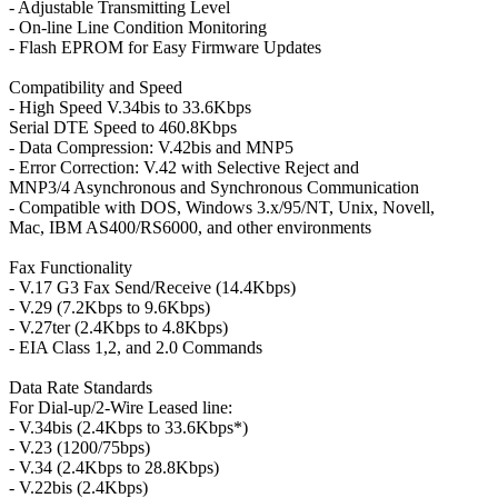
- Adjustable Transmitting Level
- On-line Line Condition Monitoring
- Flash EPROM for Easy Firmware Updates
Compatibility and Speed
- High Speed V.34bis to 33.6Kbps
Serial DTE Speed to 460.8Kbps
- Data Compression: V.42bis and MNP5
- Error Correction: V.42 with Selective Reject and
MNP3/4 Asynchronous and Synchronous Communication
- Compatible with DOS, Windows 3.x/95/NT, Unix, Novell,
Mac, IBM AS400/RS6000, and other environments
Fax Functionality
- V.17 G3 Fax Send/Receive (14.4Kbps)
- V.29 (7.2Kbps to 9.6Kbps)
- V.27ter (2.4Kbps to 4.8Kbps)
- EIA Class 1,2, and 2.0 Commands
Data Rate Standards
For Dial-up/2-Wire Leased line:
- V.34bis (2.4Kbps to 33.6Kbps*)
- V.23 (1200/75bps)
- V.34 (2.4Kbps to 28.8Kbps)
- V.22bis (2.4Kbps)