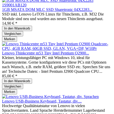
1GB MSATA DOM MLC SSD Sharetronic 04X2283...
SSD inkl. Lenovo LeTOS Linux für Thinclients, z.B. M32 Die
Module sind neu und wurden aus neuen Thinclients ausgebaut.
14,90 € *
In den
Warenkorb
Vergleichen
Merken
Lenovo Thinkcentre m53 Tiny Intel Pentium Q2900...
Kleiner, leistungsfähiger PC mit Windows 10, ideal für
Kassensysteme. Gerne konfigurieren wir diese PCs mit Optionen
nach Wunsch, z.B. mehr RAM, größere SSD etc. Sprechen Sie uns
an! Technische Daten: - Intel Pentium J2900 Quadcore CPU...
85,00 € *
In den
Warenkorb
Vergleichen
Merken
Lenovo USB-Business Keyboard, Tastatur, div....
Hochwertge Qualitätstatstatur von Lenovo in vielen
Sprachverianten. Land Sprache Herstellernummer Lagerbestand