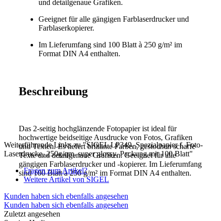
und detailgenaue Grafiken.
Geeignet für alle gängigen Farblaserdrucker und
Farblaserkopierer.
Im Lieferumfang sind 100 Blatt à 250 g/m² im
Format DIN A4 enthalten.
Beschreibung
Das 2-seitig hochglänzende Fotopapier ist ideal für
hochwertige beidseitige Ausdrucke von Fotos, Grafiken
Weiterführende Links zu "SIGEL LP349, Spezialpapier f. Foto-
und Texten. Es liefert brillante Farben, gestochen scharfe
Laserdrucke, 250g/qm, super glossy, Packung mit 100 Blatt"
Texte und detailgenaue Grafiken. Geeignet für alle
gängigen Farblaserdrucker und -kopierer. Im Lieferumfang
Fragen zum Artikel?
sind 100 Blatt à 250 g/m² im Format DIN A4 enthalten.
Weitere Artikel von SIGEL
Kunden haben sich ebenfalls angesehen
Kunden haben sich ebenfalls angesehen
Zuletzt angesehen