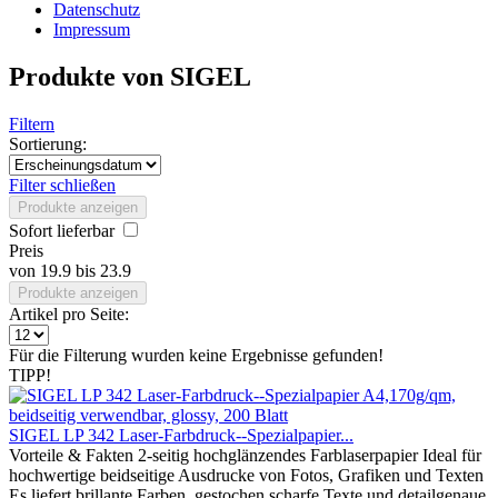
Datenschutz
Impressum
Produkte von SIGEL
Filtern
Sortierung:
Filter schließen
Produkte anzeigen
Sofort lieferbar
Preis
von
19.9
bis
23.9
Produkte anzeigen
Artikel pro Seite:
Für die Filterung wurden keine Ergebnisse gefunden!
TIPP!
SIGEL LP 342 Laser-Farbdruck--Spezialpapier...
Vorteile & Fakten 2-seitig hochglänzendes Farblaserpapier Ideal für
hochwertige beidseitige Ausdrucke von Fotos, Grafiken und Texten
Es liefert brillante Farben, gestochen scharfe Texte und detailgenaue